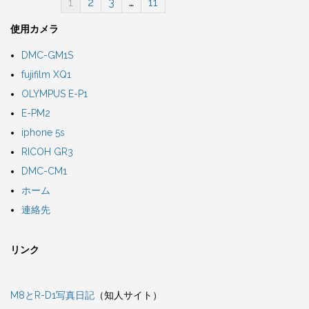
1
2
3
…
11
使用カメラ
DMC-GM1S
fujifilm XQ1
OLYMPUS E-P1
E-PM2
iphone 5s
RICOH GR3
DMC-CM1
ホーム
連絡先
リンク
M8とR-D1写真日記
（知人サイト）