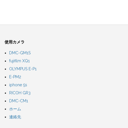
使用カメラ
DMC-GM1S
fujifilm XQ1
OLYMPUS E-P1
E-PM2
iphone 5s
RICOH GR3
DMC-CM1
ホーム
連絡先