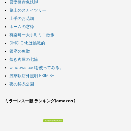
吾妻橋赤色鉄脚
路上のスカイツリー
土手のお花畑
ホームの窓枠
有楽町ー大手町ミニ散歩
DMC-CM1は挑戦的
銀座の象徴
焼き肉屋の七輪
windows padを使ってみる。
浅草駅店外照明 EKIMISE
夜の錦糸公園
ミラーレス一眼 ランキング(amazon )