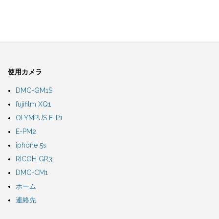
使用カメラ
DMC-GM1S
fujifilm XQ1
OLYMPUS E-P1
E-PM2
iphone 5s
RICOH GR3
DMC-CM1
ホーム
連絡先