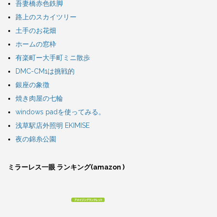
吾妻橋赤色鉄脚
路上のスカイツリー
土手のお花畑
ホームの窓枠
有楽町ー大手町ミニ散歩
DMC-CM1は挑戦的
銀座の象徴
焼き肉屋の七輪
windows padを使ってみる。
浅草駅店外照明 EKIMISE
夜の錦糸公園
ミラーレス一眼 ランキング(amazon )