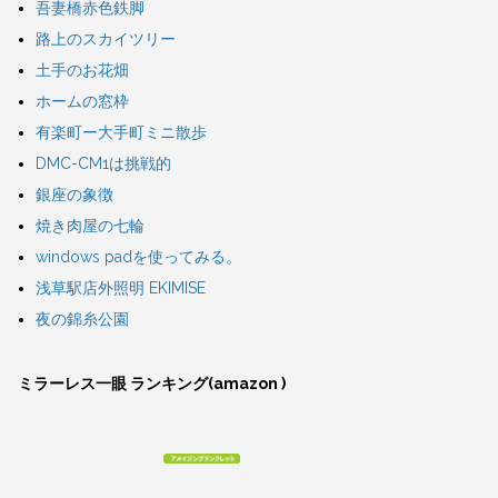
吾妻橋赤色鉄脚
路上のスカイツリー
土手のお花畑
ホームの窓枠
有楽町ー大手町ミニ散歩
DMC-CM1は挑戦的
銀座の象徴
焼き肉屋の七輪
windows padを使ってみる。
浅草駅店外照明 EKIMISE
夜の錦糸公園
ミラーレス一眼 ランキング(amazon )