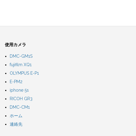
使用カメラ
DMC-GM1S
fujifilm XQ1
OLYMPUS E-P1
E-PM2
iphone 5s
RICOH GR3
DMC-CM1
ホーム
連絡先