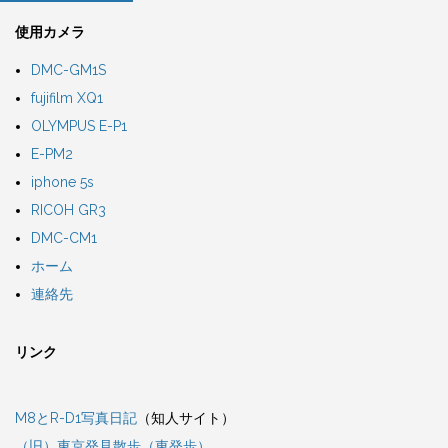
使用カメラ
DMC-GM1S
fujifilm XQ1
OLYMPUS E-P1
E-PM2
iphone 5s
RICOH GR3
DMC-CM1
ホーム
連絡先
リンク
M8とR-D1写真日記
（知人サイト）
（旧）東京発見散歩（東発歩）