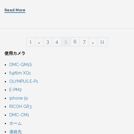
Read More
1
…
3
4
5
6
7
…
11
使用カメラ
DMC-GM1S
fujifilm XQ1
OLYMPUS E-P1
E-PM2
iphone 5s
RICOH GR3
DMC-CM1
ホーム
連絡先