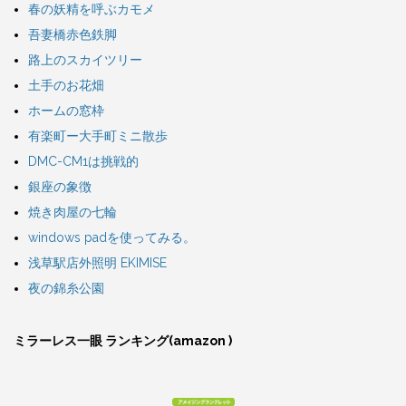
春の妖精を呼ぶカモメ
吾妻橋赤色鉄脚
路上のスカイツリー
土手のお花畑
ホームの窓枠
有楽町ー大手町ミニ散歩
DMC-CM1は挑戦的
銀座の象徴
焼き肉屋の七輪
windows padを使ってみる。
浅草駅店外照明 EKIMISE
夜の錦糸公園
ミラーレス一眼 ランキング(amazon )